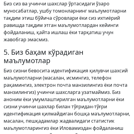
Биз сиз ва учинчи шахслар ўртасидаги ўзаро
муносабатлар, ушбу томонларнинг маълумотларни
тақдим этиш бўйича сўровлари ёки сиз ихтиёрий
равишда тақдим этган маълумотлардан кейинги
фойдаланиш, қайта ишлаш ёки тарқатиш учун
жавобгар эмасмиз.
5. Биз баҳам кўрадиган
маълумотлар
Биз сизни бевосита идентификация қилувчи шахсий
маълумотларни (масалан, исмингиз, телефон
рақамингиз, электрон почта манзилингиз ёки почта
манзилингиз) учинчи шахсларга узатмаймиз. Биз
аноним ёки умумлаштирилган маълумотларни ёки
сизни учинчи шахлар билан тўғридан-тўғри
идентификация қилмайдиган бошқа маълумотларни,
масалан, пешқадамлар жадвалидаги статистик
маълумотларингиз ёки Иловамиздан фойдаланиш