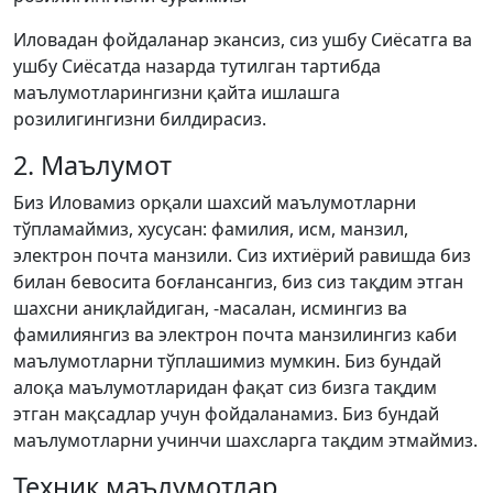
Иловадан фойдаланар экансиз, сиз ушбу Сиёсатга ва
ушбу Сиёсатда назарда тутилган тартибда
маълумотларингизни қайта ишлашга
розилигингизни билдирасиз.
2. Маълумот
Биз Иловамиз орқали шахсий маълумотларни
тўпламаймиз, хусусан: фамилия, исм, манзил,
электрон почта манзили. Сиз ихтиёрий равишда биз
билан бевосита боғлансангиз, биз сиз тақдим этган
шахсни аниқлайдиган, -масалан, исмингиз ва
фамилиянгиз ва электрон почта манзилингиз каби
маълумотларни тўплашимиз мумкин. Биз бундай
алоқа маълумотларидан фақат сиз бизга тақдим
этган мақсадлар учун фойдаланамиз. Биз бундай
маълумотларни учинчи шахсларга тақдим этмаймиз.
Техник маълумотлар