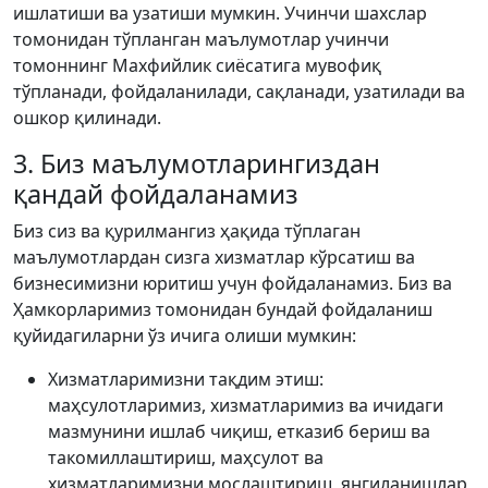
ишлатиши ва узатиши мумкин. Учинчи шахслар
томонидан тўпланган маълумотлар учинчи
томоннинг Махфийлик сиёсатига мувофиқ
тўпланади, фойдаланилади, сақланади, узатилади ва
ошкор қилинади.
3. Биз маълумотларингиздан
қандай фойдаланамиз
Биз сиз ва қурилмангиз ҳақида тўплаган
маълумотлардан сизга хизматлар кўрсатиш ва
бизнесимизни юритиш учун фойдаланамиз. Биз ва
Ҳамкорларимиз томонидан бундай фойдаланиш
қуйидагиларни ўз ичига олиши мумкин:
Хизматларимизни тақдим этиш:
маҳсулотларимиз, хизматларимиз ва ичидаги
мазмунини ишлаб чиқиш, етказиб бериш ва
такомиллаштириш, маҳсулот ва
хизматларимизни мослаштириш, янгиланишлар