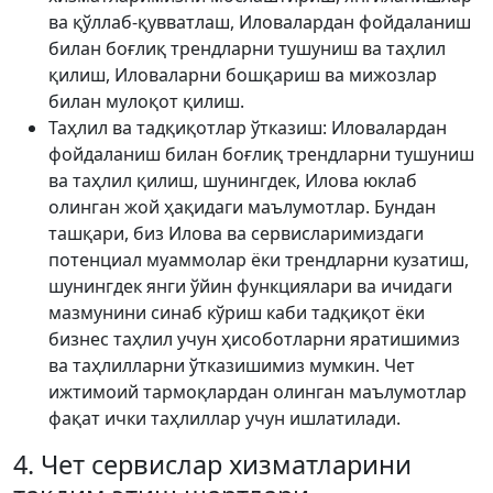
ва қўллаб-қувватлаш, Иловалардан фойдаланиш
билан боғлиқ трендларни тушуниш ва таҳлил
қилиш, Иловаларни бошқариш ва мижозлар
билан мулоқот қилиш.
Таҳлил ва тадқиқотлар ўтказиш: Иловалардан
фойдаланиш билан боғлиқ трендларни тушуниш
ва таҳлил қилиш, шунингдек, Илова юклаб
олинган жой ҳақидаги маълумотлар. Бундан
ташқари, биз Илова ва сервисларимиздаги
потенциал муаммолар ёки трендларни кузатиш,
шунингдек янги ўйин функциялари ва ичидаги
мазмунини синаб кўриш каби тадқиқот ёки
бизнес таҳлил учун ҳисоботларни яратишимиз
ва таҳлилларни ўтказишимиз мумкин. Чет
ижтимоий тармоқлардан олинган маълумотлар
фақат ички таҳлиллар учун ишлатилади.
4. Чет сервислар хизматларини