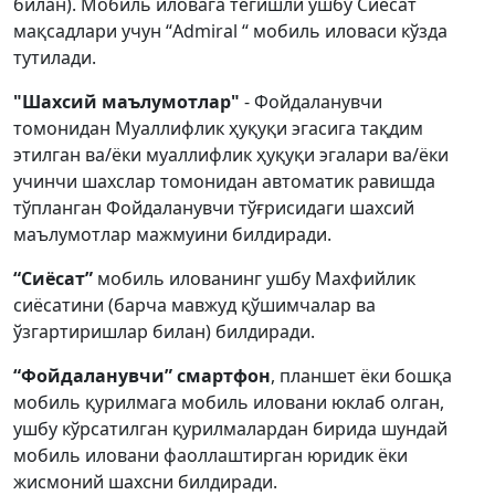
билан). Мобиль иловага тегишли ушбу Сиёсат
мақсадлари учун “Admiral “ мобиль иловаси кўзда
тутилади.
"Шахсий маълумотлар"
- Фойдаланувчи
томонидан Муаллифлик ҳуқуқи эгасига тақдим
этилган ва/ёки муаллифлик ҳуқуқи эгалари ва/ёки
учинчи шахслар томонидан автоматик равишда
тўпланган Фойдаланувчи тўғрисидаги шахсий
маълумотлар мажмуини билдиради.
“Сиёсат”
мобиль илованинг ушбу Махфийлик
сиёсатини (барча мавжуд қўшимчалар ва
ўзгартиришлар билан) билдиради.
“Фойдаланувчи” смартфон
, планшет ёки бошқа
мобиль қурилмага мобиль иловани юклаб олган,
ушбу кўрсатилган қурилмалардан бирида шундай
мобиль иловани фаоллаштирган юридик ёки
жисмоний шахсни билдиради.