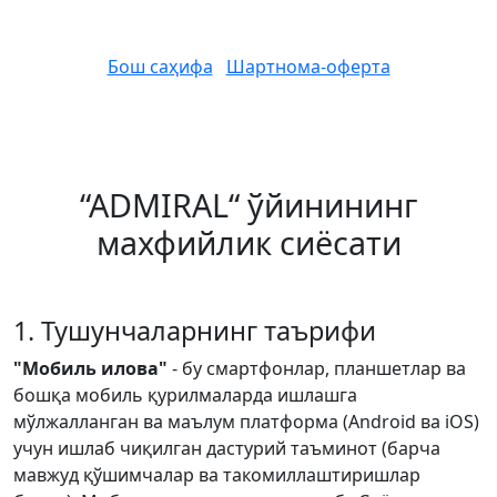
Бош саҳифа
Шартнома-оферта
“ADMIRAL“ ўйинининг
махфийлик сиёсати
1. Тушунчаларнинг таърифи
"Мобиль илова"
- бу смартфонлар, планшетлар ва
бошқа мобиль қурилмаларда ишлашга
мўлжалланган ва маълум платформа (Android ва iOS)
учун ишлаб чиқилган дастурий таъминот (барча
мавжуд қўшимчалар ва такомиллаштиришлар