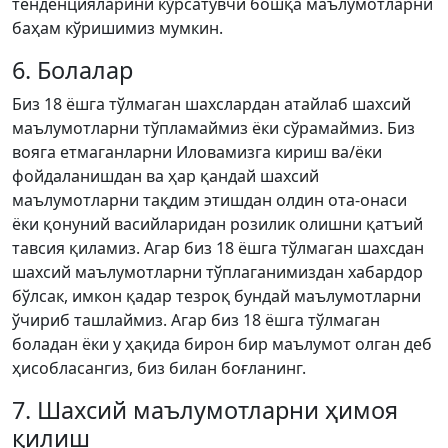
тенденцияларини кўрсатувчи бошқа маълумотларни
баҳам кўришимиз мумкин.
6. Болалар
Биз 18 ёшга тўлмаган шахслардан атайлаб шахсий
маълумотларни тўпламаймиз ёки сўрамаймиз. Биз
вояга етмаганларни Иловамизга кириш ва/ёки
фойдаланишдан ва ҳар қандай шахсий
маълумотларни тақдим этишдан олдин ота-онаси
ёки қонуний васийларидан розилик олишни қатъий
тавсия қиламиз. Агар биз 18 ёшга тўлмаган шахсдан
шахсий маълумотларни тўплаганимиздан хабардор
бўлсак, имкон қадар тезроқ бундай маълумотларни
ўчириб ташлаймиз. Агар биз 18 ёшга тўлмаган
боладан ёки у ҳақида бирон бир маълумот олган деб
ҳисобласангиз, биз билан боғланинг.
7. Шахсий маълумотларни ҳимоя
қилиш