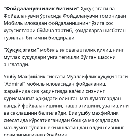
“Фойдаланувчилик битими"
Ҳуқуқ эгаси ва
Фойдаланувчи ўртасида Фойдаланувчи томонидан
Мобиль иловадан фойдаланишнинг ўзига хос
хусусиятлари бўйича тартиб, қоидаларга нисбатан
тузилган битимни билдиради.
“Ҳуқуқ эгаси”
мобиль иловага эгалик қилишнинг
мутлақ ҳуқуқлари унга тегишли бўлган шахсни
англатади.
Ушбу Махфийлик сиёсати Муаллифлик ҳуқуқи эгаси
“Admiral” мобиль иловасидан фойдаланиш
жараёнида сиз ҳақингизда ва/ёки сизнинг
қурилмангиз ҳақидаги олинган маълумотлардан
қандай фойдаланишини, нашр этишини, узатишини
ва сақлашини белгилайди. Биз ушбу махфийлик
сиёсатида кўрсатилганидан бошқа мақсадларда
маълумот тўплаш ёки ишлатишдан олдин сизнинг
розилигингизни сўраймиз.