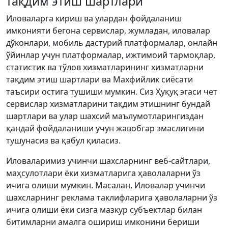
тақдим этиш шартлари
Иловаларга кириш ва улардан фойдаланиш
имконияти бегона сервислар, жумладан, иловалар
дўконлари, мобиль дастурий платформалар, онлайн
ўйинлар учун платформалар, ижтимоий тармоқлар,
статистик ва тўлов хизматларининг хизматларни
тақдим этиш шартлари ва Махфийлик сиёсати
таъсири остига тушиши мумкин. Сиз Ҳуқуқ эгаси чет
сервислар хизматларини тақдим этишнинг бундай
шартлари ва улар шахсий маълумотларингиздан
қандай фойдаланиши учун жавобгар эмаслигини
тушунасиз ва қабул қиласиз.
Иловаларимиз учинчи шахсларнинг веб-сайтлари,
маҳсулотлари ёки хизматларига ҳаволаларни ўз
ичига олиши мумкин. Масалан, Иловалар учинчи
шахсларнинг реклама таклифларига ҳаволаларни ўз
ичига олиши ёки сизга мазкур субъектлар билан
битимларни амалга ошириш имконини бериши