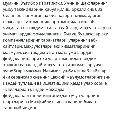
мумкин. Эътибор қаратингки, Учинчи шахсларнинг
ушбу таклифларини қабул қилиш орқали сиз биз
билан боғланмаган ва биз назорат қилмайдиган
шахслар ёки компаниялар томонидан ишлаб
чиқилган ва тақдим этилган сайтлар, маҳсулотлар ва
хизматлардан фойдаланасиз. Биз ушбу шахслар ёки
компанияларнинг ҳаракатлари, уларнинг веб-
сайтлари, маҳсулотлари ёки хизматларининг
мазмуни, сиз тақдим этган маълумотлардан
фойдаланишлари ёки улар томонидан тақдим
этилган ҳар қандай маҳсулот ёки хизматлар учун
жавобгар эмасмиз. Илтимос, ушбу чет веб-сайтлар
ёки сервислар сизнинг шахсий маълумотларингизни
қандай тўплаши ва ишлатишини ҳамда улар cookie
-файллардан қандай мақсадда
фойдаланаётганлигини аниқлаш учун уларнинг
шартлари ва Махфийлик сиёсатларини билан
танишиб чиқинг.