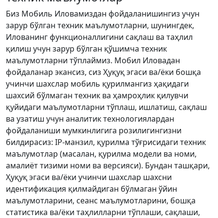
Биз Мобиль Иловамиздан фойдаланишингиз учун
зарур бўлган техник маълумотларни, шунингдек,
Илованинг функционаллигини сақлаш ва таҳлил
қилиш учун зарур бўлган қўшимча техник
маълумотларни тўплаймиз. Мобил Иловадан
фойдаланар экансиз, сиз Ҳуқуқ эгаси ва/ёки бошқа
учинчи шахслар мобиль қурилмангиз ҳақидаги
шахсий бўлмаган техник ва ҳамроҳлик қилувчи
қуйидаги маълумотларни тўплаш, ишлатиш, сақлаш
ва узатиш учун аналитик технологиялардан
фойдаланиши мумкинлигига розилигингизни
билдирасиз: IP-манзил, қурилма тўғрисидаги техник
маълумотлар (масалан, қурилма модели ва номи,
амалиёт тизими номи ва версияси). Бундан ташқари,
Ҳуқуқ эгаси ва/ёки учинчи шахслар шахсни
идентификация қилмайдиган бўлмаган ўйин
маълумотларини, сеанс маълумотларини, бошқа
статистика ва/ёки таҳлилларни тўплаши, сақлаши,