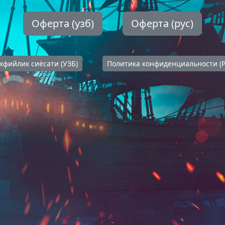
Оферта (узб)
Оферта (рус)
хфийлик сиёсати (УЗБ)
Политика конфиденциальности (Р